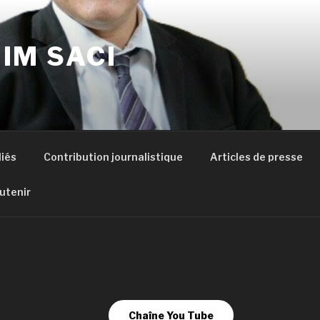
IM SACI
liés
Contribution journalistique
Articles de presse
utenir
Chaîne You Tube