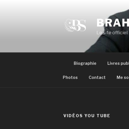
Aller
au
contenu
BRAH
principal
Le site officiel
Biographie
Livres pub
Photos
Contact
Me so
VIDÉOS YOU TUBE